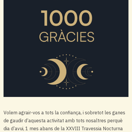
Volem agrair-vos a tots la confiança, i sobretot les ganes
de gaudir d’aquesta activitat amb tots nosaltres perquè
dia d’avui, 1 mes abans de la XXVIII Travessia Nocturna