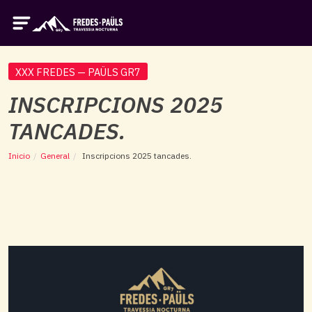
XXX FREDES — PAÜLS GR7
INSCRIPCIONS 2025
TANCADES.
Inicio
/
General
/
Inscripcions 2025 tancades.